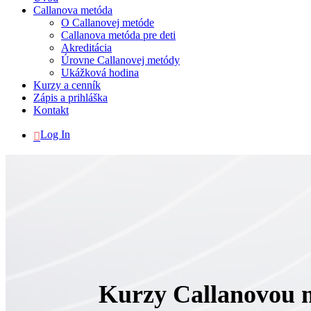
Callanova metóda
O Callanovej metóde
Callanova metóda pre deti
Akreditácia
Úrovne Callanovej metódy
Ukážková hodina
Kurzy a cenník
Zápis a prihláška
Kontakt
Log In
Kurzy Callanovou m