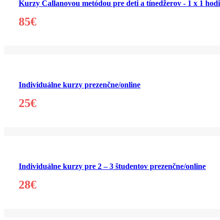
Kurzy Callanovou metódou pre deti a tínedžerov - 1 x 1 hod
85€
Individuálne kurzy prezenčne/online
25€
Individuálne kurzy pre 2 – 3 študentov prezenčne/online
28€