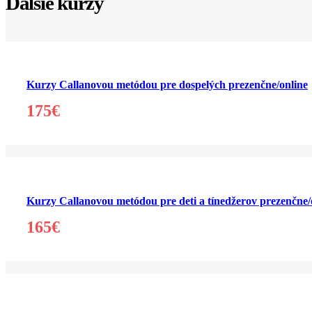
Ďalšie kurzy
Kurzy Callanovou metódou pre dospelých prezenčne/online
175€
Kurzy Callanovou metódou pre deti a tínedžerov prezenčne/
165€