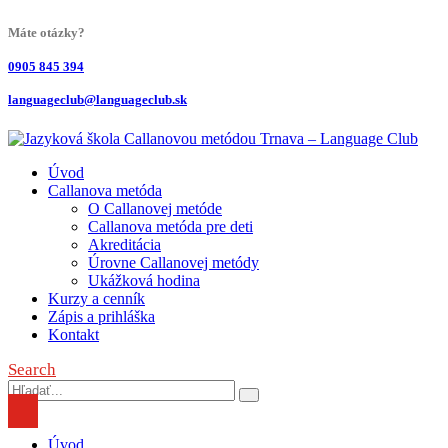
Máte otázky?
0905 845 394
languageclub@languageclub.sk
Úvod
Callanova metóda
O Callanovej metóde
Callanova metóda pre deti
Akreditácia
Úrovne Callanovej metódy
Ukážková hodina
Kurzy a cenník
Zápis a prihláška
Kontakt
Search
Úvod