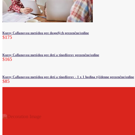
Kurzy Callanovou metódou pre dospelých prezenčne/online
$175
Kurzy Callanovou metódou pre deti a tínedžerov prezenčne/online
$165
Kurzy Callanovou metódou pre deti a tínedžerov - 1 x 1 hodina týždenne prezenčne/online
$85