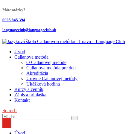
Máte otázky?
0905 845 394
languageclub@languageclub.sk
Úvod
Callanova metóda
O Callanovej metóde
Callanova metóda pre deti
Akreditácia
Úrovne Callanovej metódy
Ukážková hodina
Kurzy a cenník
Zápis a prihláška
Kontakt
Search
Úvod