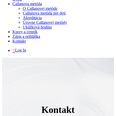
Callanova metóda
O Callanovej metóde
Callanova metóda pre deti
Akreditácia
Úrovne Callanovej metódy
Ukážková hodina
Kurzy a cenník
Zápis a prihláška
Kontakt
Log In
Kontakt