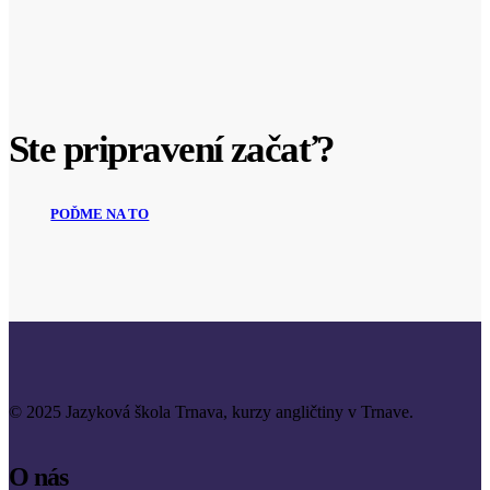
Ste pripravení začať?
POĎME NA TO
© 2025 Jazyková škola Trnava, kurzy angličtiny v Trnave.
O nás