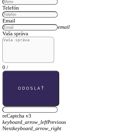
Telefón
Email
email
Vaša správa
0
/
O D O S L A Ť
reCaptcha v3
keyboard_arrow_left
Previous
Next
keyboard_arrow_right