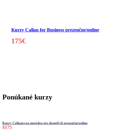
Kurzy Callan for Business prezenčne/online
175€
Ponúkané kurzy
Kurzy Callanovou metódou pre dospelých prezenčne/online
$175