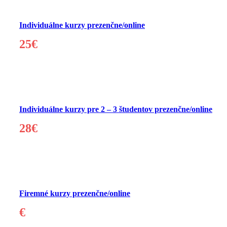
Individuálne kurzy prezenčne/online
25€
Individuálne kurzy pre 2 – 3 študentov prezenčne/online
28€
Firemné kurzy prezenčne/online
€