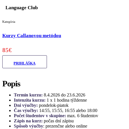
Language Club
Kategória
Kurzy Callanovou metódou
85€
PRIHLÁŠKA
Popis
Termín kurzu:
8.4.2026 do 23.6.2026
Intenzita kurzu:
1 x 1 hodina týždenne
Dni výučby:
pondelok-piatok
Čas výučby:
14:55, 15:55, 16:55 alebo 18:00
Počet študentov v skupine:
max. 6 študentov
Zápis na kurz:
počas dní zápisu
Spôsob výučby
: prezenčne alebo online