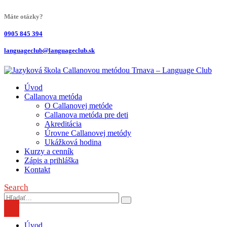
Máte otázky?
0905 845 394
languageclub@languageclub.sk
Úvod
Callanova metóda
O Callanovej metóde
Callanova metóda pre deti
Akreditácia
Úrovne Callanovej metódy
Ukážková hodina
Kurzy a cenník
Zápis a prihláška
Kontakt
Search
Úvod