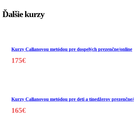
Ďalšie kurzy
Kurzy Callanovou metódou pre dospelých prezenčne/online
175€
Kurzy Callanovou metódou pre deti a tínedžerov prezenčne/
165€