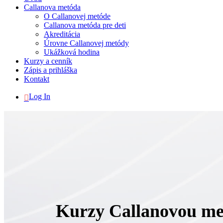
Callanova metóda
O Callanovej metóde
Callanova metóda pre deti
Akreditácia
Úrovne Callanovej metódy
Ukážková hodina
Kurzy a cenník
Zápis a prihláška
Kontakt
Log In
Kurzy Callanovou metó