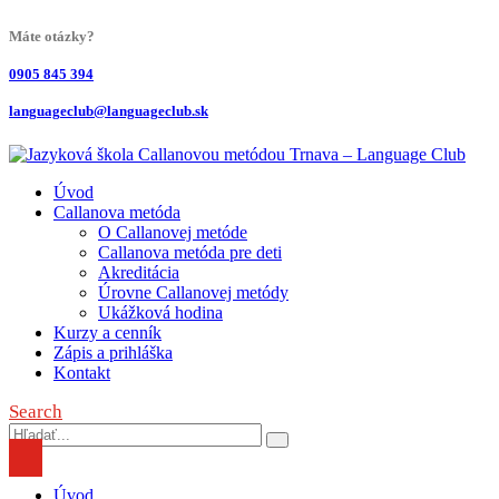
Máte otázky?
0905 845 394
languageclub@languageclub.sk
Úvod
Callanova metóda
O Callanovej metóde
Callanova metóda pre deti
Akreditácia
Úrovne Callanovej metódy
Ukážková hodina
Kurzy a cenník
Zápis a prihláška
Kontakt
Search
Úvod