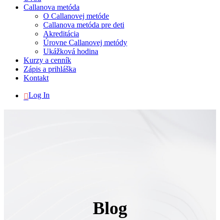
Callanova metóda
O Callanovej metóde
Callanova metóda pre deti
Akreditácia
Úrovne Callanovej metódy
Ukážková hodina
Kurzy a cenník
Zápis a prihláška
Kontakt
Log In
Blog